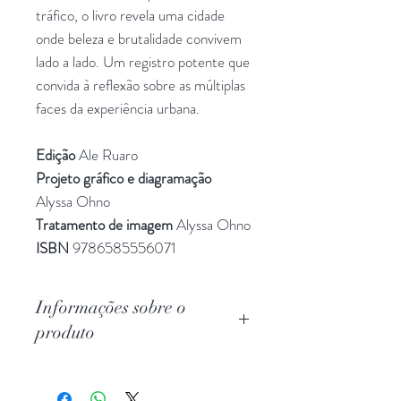
tráfico, o livro revela uma cidade
onde beleza e brutalidade convivem
lado a lado. Um registro potente que
convida à reflexão sobre as múltiplas
faces da experiência urbana.
Edição
Ale Ruaro
Projeto gráfico e diagramação
Alyssa Ohno
Tratamento de imagem
Alyssa Ohno
ISBN
9786585556071
Informações sobre o
produto
Livro no formato 170 x 225 mm,
140 pg. Impresso em Offset 120